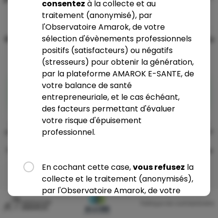
consentez
à la collecte et au
Le test qui suit va permettre d'établir votre
traitement (anonymisé), par
indicateur de santé globale en fonction des
l'Observatoire Amarok, de votre
sélection d'évènements professionnels
événements que vous avez pu rencontrer lors du
positifs (satisfacteurs) ou négatifs
dernier mois.
(stresseurs) pour obtenir la génération,
par la plateforme AMAROK E-SANTE, de
votre balance de santé
Commencer
entrepreneuriale, et le cas échéant,
des facteurs permettant d'évaluer
*LECHAT T. and O. TORRES (2017), "Stressors and satisfactors in
votre risque d'épuisement
entrepreneurial activity: An event-based, mixed methods study
professionnel.
predicting small business owners' health", International Journal of
Entrepreneurship and Small Business, Vol. 32, n°4, p. 537-569
TORRES O. et al. (2025), "Amarok e-Santé : une solution digitale de
prévention du burnout des entrepreneurs", Entreprendre &
En cochant cette case,
vous refusez
la
Innover, 2025/2, n°55, p. 114-125
collecte et le traitement (anonymisés),
par l'Observatoire Amarok, de votre
sélection d'évènements professionnels
Politique de confidentialité
positifs (satisfacteurs) ou négatifs