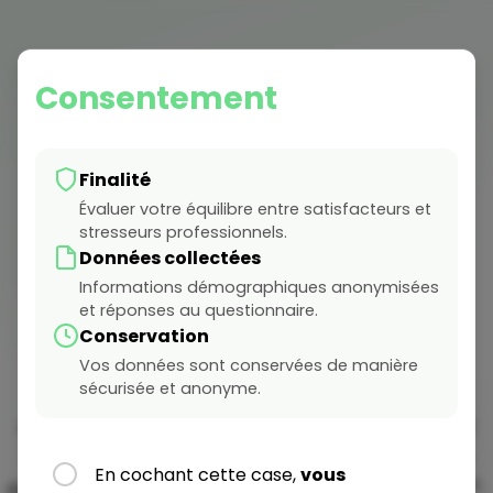
Consentement
Finalité
Évaluer votre équilibre entre satisfacteurs et
stresseurs professionnels.
Données collectées
Évaluez votre indicateur
Informations démographiques anonymisées
et réponses au questionnaire.
de santé globale
Conservation
Vos données sont conservées de manière
sécurisée et anonyme.
L'observatoire Amarok a pu identifier et
coefficienter l'impact sur la santé que peuvent
avoir des événements de vie entrepreneuriale
En cochant cette case,
vous
positifs (satisfacteurs) et négatifs (stresseurs)*.